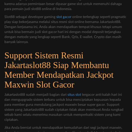
karena adanya permintaan besar dipasar game slot untuk memenuhi dahaga
para pemain judi slot88 online di Indonesia.
Slot88 sebagai developer gaming
slot gacor
online terlengkap seperti pragmatic
play siap bekerjasama melalui situs resmi slot online bernama Jakartaslot88.
Dengan kerjasama ini, Anda akan mendapatkan tempat khusus tetapi umum
untuk bisa bermain judi slot gacor hari ini dengan modal deposit terjangkau
dengan metode yang lengkap seperti Bank, Qris, E-wallet, Crypto dan masih
banyak lainnya.
Support Sistem Resmi
Jakartaslot88 Siap Membantu
Member Mendapatkan Jackpot
Maxwin Slot Gacor
Jakartaslot88 sudah menjadi bagian dari
situs slot
tergacor anti kalah hari ini
dan mengupgrade sistem terbaru untuk bisa menciptakan kepuasan kepada
para member guna mendulang jackpot maxwin besar super gacor. Support
sistem yang Jakartaslot88 sudah ciptakan tidak akan membuat Anda rungkad
sebab kami selalu menerima masukan untuk memperbaiki sistem yang kami
ciptakan.
Jika Anda berniat untuk mendapatkan kemudahan dari segi jackpot maxwin,