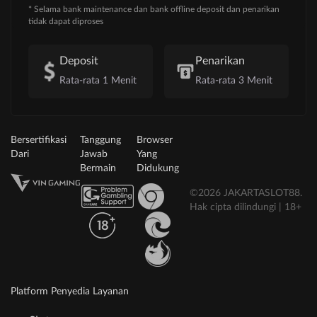
* Selama bank maintenance dan bank offline deposit dan penarikan
tidak dapat diproses
Deposit
Penarikan
Rata-rata 1 Menit
Rata-rata 3 Menit
Bersertifikasi
Tanggung
Browser
Dari
Jawab
Yang
Bermain
Didukung
©2026 JAKARTASLOT88.
Hak cipta dilindungi | 18+
Platform Penyedia Layanan