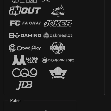
Poker