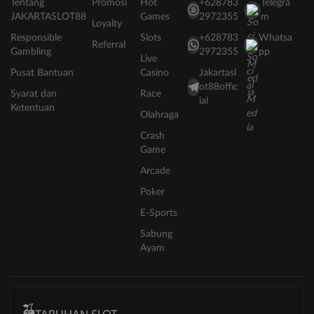
Tentang
Promosi
Hot
+628783
Telegra
JAKARTASLOT88
Games
2972355
m
Loyalty
Responsible
Slots
+628783
Whatsa
Referral
Gambling
2972355
pp
Live
Pusat Bantuan
Casino
Jakartasl
ot88offic
Syarat dan
Race
ial
Ketentuan
Olahraga
Crash
Game
Arcade
Poker
E-Sports
Sabung
Ayam