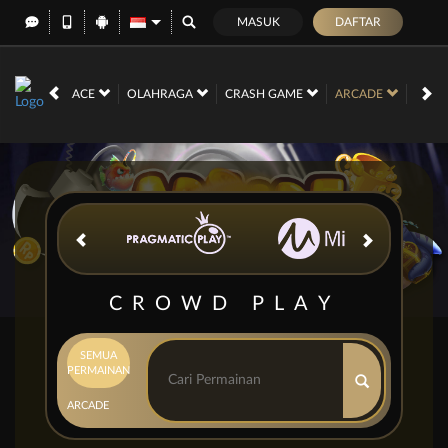
MASUK
DAFTAR
CASINO
RACE
OLAHRAGA
CRASH GAME
ARCADE
POK
CROWD PLAY
SEMUA
PERMAINAN
ARCADE