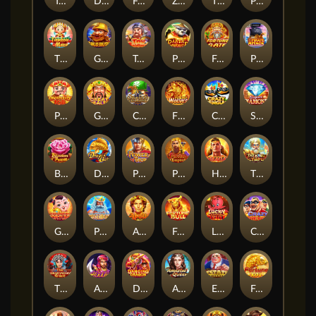
Taichi Lion Dance
Dragon Treasure
Fever 777
Zorro
Three Kings
Pharaoh Treasures
Tianhou Mazu
Gold Rush
Toy Soldiers
Panda Warrior
Fortune Gate
Pirate Attack
Prosperity 168
Great Wealth
Caribbean Treasure
Flame Wolves
Crazy Penguin
Super Diamond
Blossom of Fortune
Dragon Gate
Power Of Thor
Persian Empire
Heracles
The King Of Olympus
Grande Fortune
Poseidon
Apollo
Fortune Bull
Lucky Little Devil
Crazy Thieves
The Unsurpassed Grace
Aladdin
Dancing Dragon
Amazon Queen
Estate Rich Man
Fortune Koi