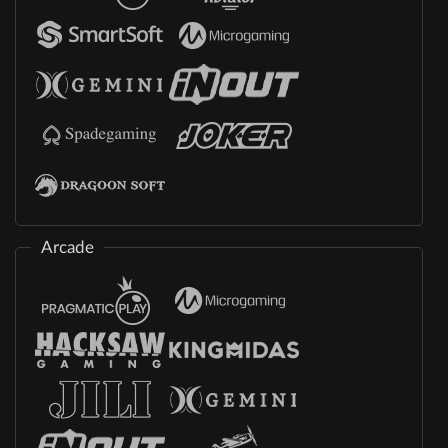
Arcade