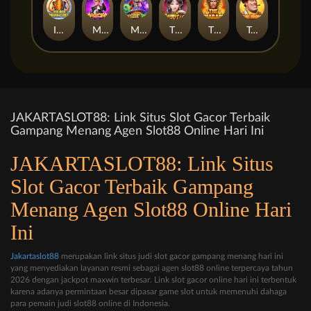
Ice Age Mammoths
Magician
Monster Pop
The Beauties
The Pharaoh
Train Robber
JAKARTASLOT88: Link Situs Slot Gacor Terbaik
Gampang Menang Agen Slot88 Online Hari Ini
JAKARTASLOT88: Link Situs
Slot Gacor Terbaik Gampang
Menang Agen Slot88 Online Hari
Ini
Jakartaslot88
merupakan link situs judi slot gacor gampang menang hari ini
yang menyediakan layanan resmi sebagai agen slot88 online terpercaya tahun
2026 dengan jackpot maxwin terbesar. Link slot gacor online hari ini terbentuk
karena adanya permintaan besar dipasar game slot untuk memenuhi dahaga
para pemain judi slot88 online di Indonesia.