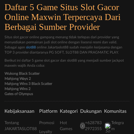
Daftar 5 Game Situs Slot Gacor
Online Maxwin Terpercaya Dari
Berbagai Sumber Provider
Situs slot gacor online gampang menang tidak terlepas dari provider yang
menyediakan permainan judi slot online dengan lisesnsi resmi dan valid.
Sebagai agen
slot88
online Jakartaslot88 sudah menjalin kerjasama dengan
TOP 3 provider diantaranya PG SOFT, SLOT88 DAN PRAGMATIC PLAY.
Berikut ini daftar 5 game slot gacor dan slot88 yang menjadi sumber jackpot
maxwin wajib Anda coba:
Wukong Black Scatter
Mahjong Ways 2
Mahjong Wins 3 Black Scatter
Mahjong Wins 2
Gates of Olympus
Kebijaksanaan
Platform
Kategori
Dukungan
Komunitas
Tentang
Promosi
Hot
+628783
Telegra
JAKARTASLOT88
Games
2972355
m
Loyalty