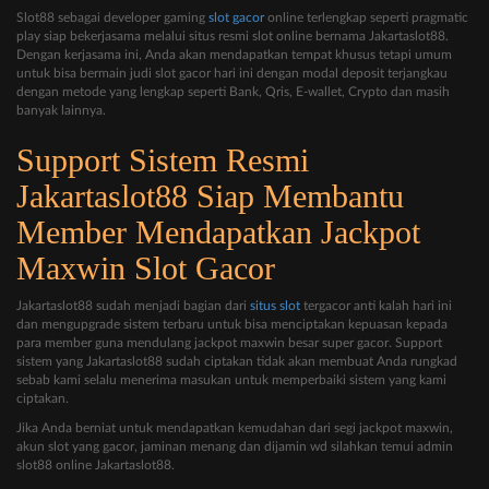
Slot88 sebagai developer gaming
slot gacor
online terlengkap seperti pragmatic
play siap bekerjasama melalui situs resmi slot online bernama Jakartaslot88.
Dengan kerjasama ini, Anda akan mendapatkan tempat khusus tetapi umum
untuk bisa bermain judi slot gacor hari ini dengan modal deposit terjangkau
dengan metode yang lengkap seperti Bank, Qris, E-wallet, Crypto dan masih
banyak lainnya.
Support Sistem Resmi
Jakartaslot88 Siap Membantu
Member Mendapatkan Jackpot
Maxwin Slot Gacor
Jakartaslot88 sudah menjadi bagian dari
situs slot
tergacor anti kalah hari ini
dan mengupgrade sistem terbaru untuk bisa menciptakan kepuasan kepada
para member guna mendulang jackpot maxwin besar super gacor. Support
sistem yang Jakartaslot88 sudah ciptakan tidak akan membuat Anda rungkad
sebab kami selalu menerima masukan untuk memperbaiki sistem yang kami
ciptakan.
Jika Anda berniat untuk mendapatkan kemudahan dari segi jackpot maxwin,
akun slot yang gacor, jaminan menang dan dijamin wd silahkan temui admin
slot88 online Jakartaslot88.