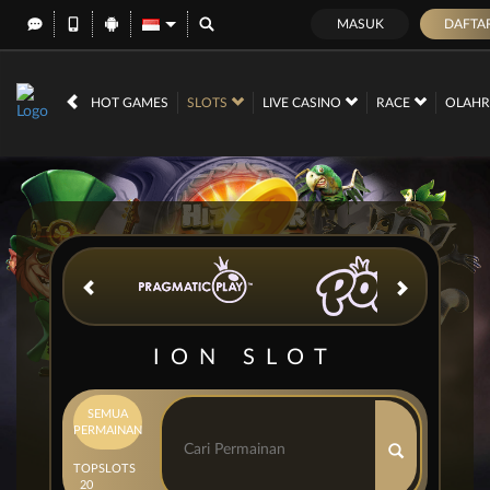
MASUK
DAFTA
IDR
12,694,893,
HOT GAMES
SLOTS
LIVE CASINO
RACE
OLAH
ION SLOT
SEMUA
PERMAINAN
TOP
SLOTS
20