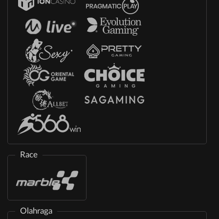
Race
Olahraga