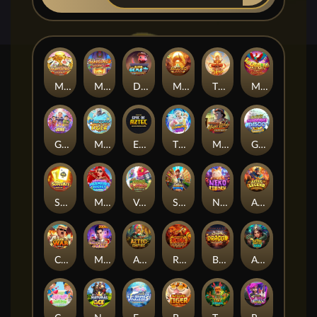
Mahjong Legend
Mahjong Legend Xmas
Dino Gems
Mahjong Legacy
The Monkey King
Mahjong of the Phoenix
Government Joke
Mahjong of the White Tiger
Epic of Aztec
The Beat of Olympus 1000
Mafia Ways
Government Disco
Super Ace X
Mermaid's Market
Veggies Bonanza
Subway Runner
Neko Reborn
Aztec Legend
Clash of War
Mafia Ways II : Metro Haven Heist
Aztec Empire
Roma Kingdom
Blessing of the Dragon
Aztec Empire 1000