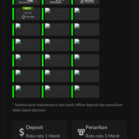
* Selama bank maintenance dan bank offline deposit dan penarikan
tidak dapat diproses
Deposit
Penarikan
Rata-rata 1 Menit
Rata-rata 3 Menit