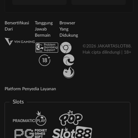
Bersertifikasi
Tanggung
Browser
Dari
Jawab
Yang
Bermain
Didukung
©2026 JAKARTASLOT88.
Hak cipta dilindungi | 18+
Platform Penyedia Layanan
Slots