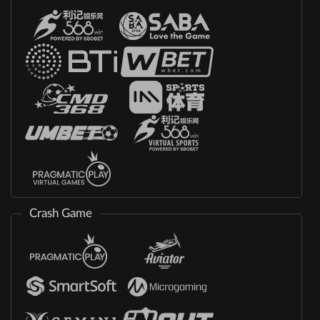
Crash Game