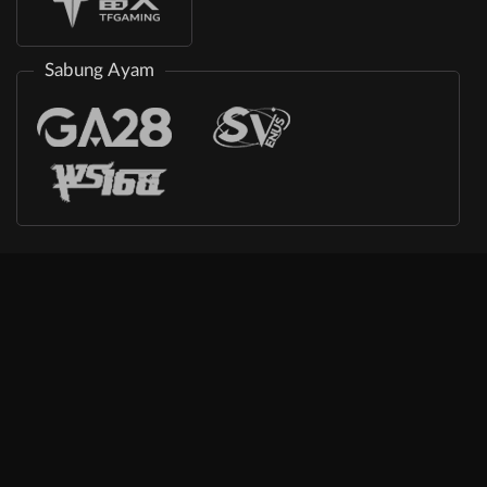
Sabung Ayam