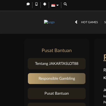
HOT GAMES
Pusat Bantuan
Tentang JAKARTASLOT88
R
K
Responsible Gambling
J
Pusat Bantuan
k
P