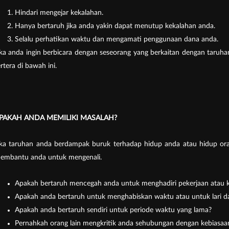
Hindari mengejar kekalahan.
Hanya bertaruh jika anda yakin dapat menutup kekalahan anda.
Selalu perhatikan waktu dan mengamati penggunaan dana anda.
ika anda ingin berbicara dengan seseorang yang berkaitan dengan taruhan
ertera di bawah ini.
PAKAH ANDA MEMILIKI MASALAH?
ika taruhan anda berdampak buruk terhadap hidup anda atau hidup ora
embantu anda untuk mengenali.
Apakah bertaruh mencegah anda untuk menghadiri pekerjaan atau
Apakah anda bertaruh untuk menghabiskan waktu atau untuk lari d
Apakah anda bertaruh sendiri untuk periode waktu yang lama?
Pernahkah orang lain mengkritik anda sehubungan dengan kebiasaa