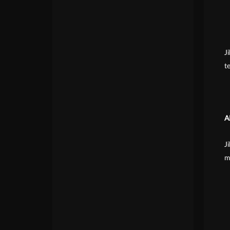
J
t
A
J
m