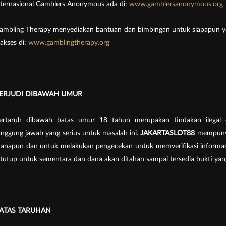
nternasional Gamblers Anonymous ada di:
www.gamblersanonymous.org
ambling Therapy menyediakan bantuan dan bimbingan untuk siapapun yang
iakses di:
www.gamblingtherapy.org
ERJUDI DIBAWAH UMUR
ertaruh dibawah batas umur 18 tahun merupakan tindakan ilegal
anggung jawab yang serius untuk masalah ini.
JAKARTASLOT88
mempunya
anapun dan untuk melakukan pengecekan untuk memverifikasi informas
itutup untuk sementara dan dana akan ditahan sampai tersedia bukti y
ATAS TARUHAN