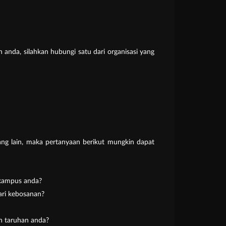
 anda, silahkan hubungi satu dari organisasi yang
ng lain, maka pertanyaan berikut mungkin dapat
 kampus anda?
ari kebosanan?
n taruhan anda?