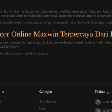
alah hari ini dan mengupgrade sistem terbaru untuk bisa menciptakan kepuasan kep
 akan membuat Anda rungkad sebab kami selalu menerima masukan untuk memperbaiki s
t maxwin, akun slot yang gacor, jaminan menang dan dijamin wd silahkan temui admin
acor Online Maxwin Terpercaya Dari 
der yang menyediakan permainan judi slot online dengan lisesnsi resmi dan valid. Seb
AGMATIC PLAY.
mber jackpot maxwin wajib Anda coba:
rm
Kategori
Dukunga
i
Hot Games
+6287
Slots
+6287