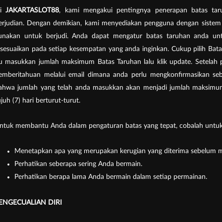
Di
JAKARTASLOT88
, kami mengakui pentingnya penerapan batas tar
erjudian. Dengan demikian, kami menyediakan pengguna dengan sistem
unakan untuk berjudi. Anda dapat mengatur batas taruhan anda un
isesuaikan pada setiap kesempatan yang anda inginkan. Cukup pilih Bat
tu masukkan jumlah maksimum Batas Taruhan lalu klik update. Setelah
emberitahuan melalui email dimana anda perlu mengkonfirmasikan seb
ahwa jumlah yang telah anda masukkan akan menjadi jumlah maksimum
ujuh (7) hari berturut-turut.
ntuk membantu Anda dalam pengaturan batas yang tepat, cobalah untuk
Menetapkan apa yang merupakan kerugian yang diterima sebelum mu
Perhatikan seberapa sering Anda bermain.
Perhatikan berapa lama Anda bermain dalam setiap permainan.
ENGECUALIAN DIRI