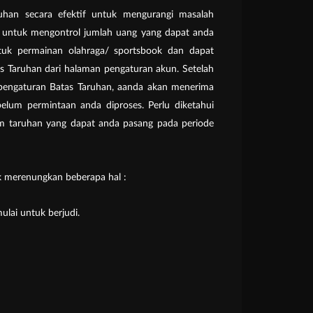
uhan secara efektif untuk mengurangi masalah
 untuk mengontrol jumlah uang yang dapat anda
tuk permainan olahraga/ sportsbook dan dapat
as Taruhan dari halaman pengaturan akun. Setelah
 pengaturan Batas Taruhan, aanda akan menerima
elum permintaan anda diproses. Perlu diketahui
 taruhan yang dapat anda pasang pada periode
 merenungkan beberapa hal :
lai untuk berjudi.