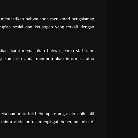
tuk memastikan bahwa anda menikmati pengalaman
rugian sosial dan keuangan yang terkait dengan
dian, kami memastikan bahwa semua staf kami
gi kami jika anda membutuhkan informasi atau
ka namun untuk beberapa orang akan lebih sulit
eminta anda untuk mengingat beberapa poin di