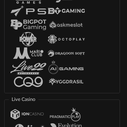
Live Casino