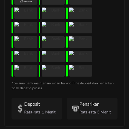
* Selama bank maintenance dan bank offline deposit dan penarikan
tidak dapat diproses
Deposit
Penarikan
Rata-rata 1 Menit
Rata-rata 3 Menit