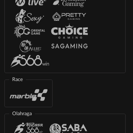
Race
Olahraga