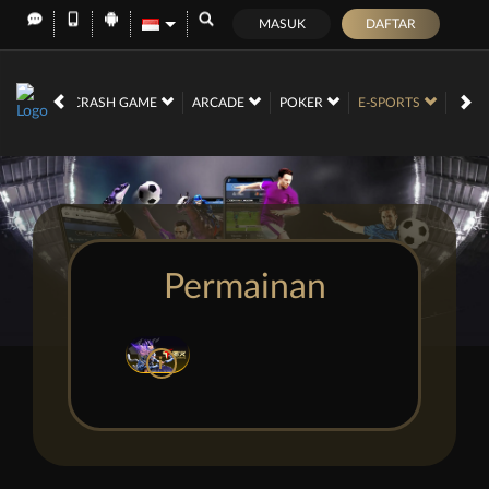
MASUK
DAFTAR
HRAGA
CRASH GAME
ARCADE
POKER
E-SPORTS
SAB
Permainan
i