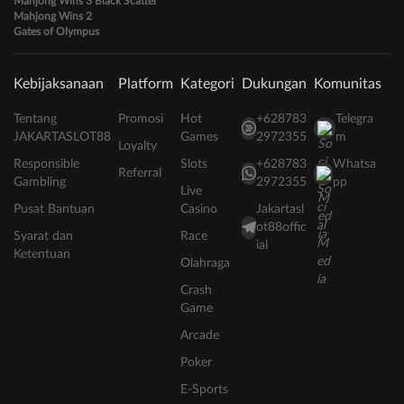
Mahjong Wins 3 Black Scatter
Mahjong Wins 2
Gates of Olympus
Kebijaksanaan
Platform
Kategori
Dukungan
Komunitas
Tentang
Promosi
Hot
+628783
Telegra
JAKARTASLOT88
Games
2972355
m
Loyalty
Responsible
Slots
+628783
Whatsa
Referral
Gambling
2972355
pp
Live
Pusat Bantuan
Casino
Jakartasl
ot88offic
Syarat dan
Race
ial
Ketentuan
Olahraga
Crash
Game
Arcade
Poker
E-Sports