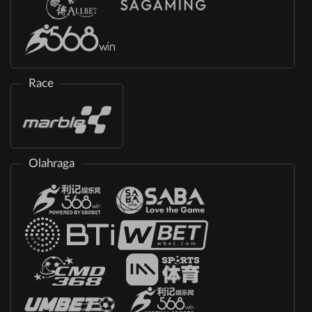
Race
Olahraga