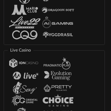
Live Casino