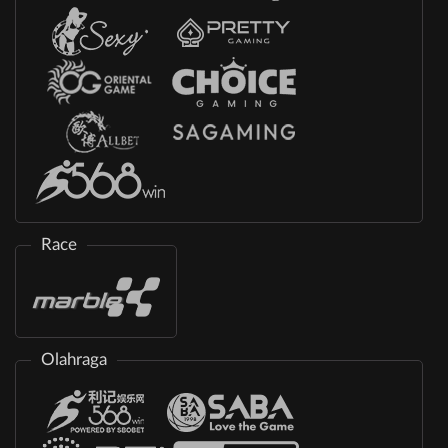
Race
Olahraga