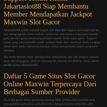
Jakartaslot88 Siap Membantu
Member Mendapatkan Jackpot
Maxwin Slot Gacor
Jakartaslot88 sudah menjadi bagian dari
situs slot
tergacor anti kalah hari ini
dan mengupgrade sistem terbaru untuk bisa menciptakan kepuasan kepada
para member guna mendulang jackpot maxwin besar super gacor. Support
sistem yang Jakartaslot88 sudah ciptakan tidak akan membuat Anda rungkad
sebab kami selalu menerima masukan untuk memperbaiki sistem yang kami
ciptakan.
Jika Anda berniat untuk mendapatkan kemudahan dari segi jackpot maxwin,
akun slot yang gacor, jaminan menang dan dijamin wd silahkan temui admin
slot88 online Jakartaslot88.
Daftar 5 Game Situs Slot Gacor
Online Maxwin Terpercaya Dari
Berbagai Sumber Provider
Situs slot gacor online gampang menang tidak terlepas dari provider yang
menyediakan permainan judi slot online dengan lisesnsi resmi dan valid.