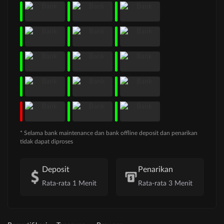
* Selama bank maintenance dan bank offline deposit dan penarikan
tidak dapat diproses
Deposit
Penarikan
Rata-rata 1 Menit
Rata-rata 3 Menit