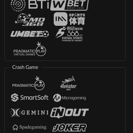
Crash Game