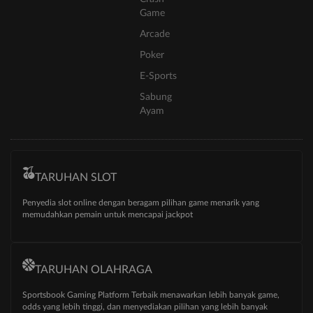
Game
Arcade
Poker
E-Sports
Sabung
Ayam
TARUHAN SLOT
Penyedia slot online dengan beragam pilihan game menarik yang
memudahkan pemain untuk mencapai jackpot
TARUHAN OLAHRAGA
Sportsbook Gaming Platform Terbaik menawarkan lebih banyak game,
odds yang lebih tinggi, dan menyediakan pilihan yang lebih banyak