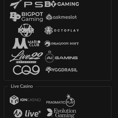
Live Casino