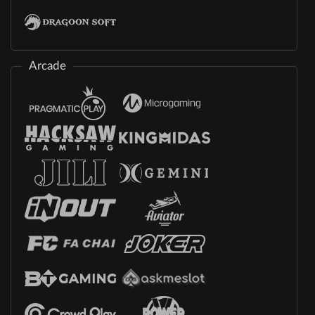
Arcade