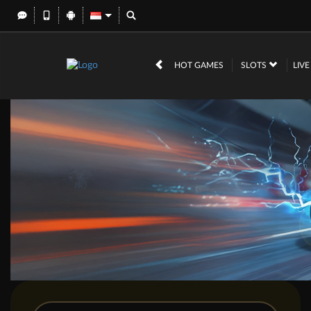
HOT GAMES
SLOTS
LIV