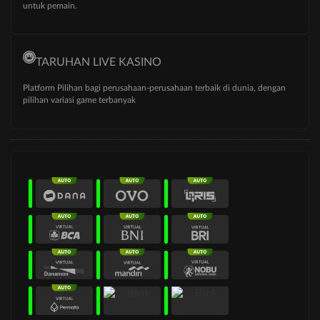
untuk pemain.
TARUHAN LIVE KASINO
Platform Pilihan bagi perusahaan-perusahaan terbaik di dunia, dengan
pilihan variasi game terbanyak