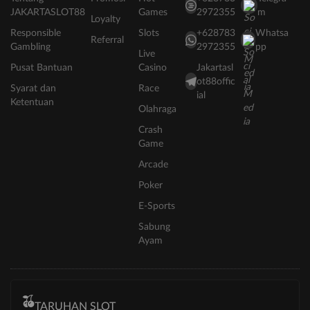
JAKARTASLOT88
Games
2972355
m
Loyalty
Responsible
Slots
+628783
Whatsa
Referral
Gambling
2972355
pp
Live
Pusat Bantuan
Casino
Jakartasl
ot88offic
Syarat dan
Race
ial
Ketentuan
Olahraga
Crash
Game
Arcade
Poker
E-Sports
Sabung
Ayam
TARUHAN SLOT