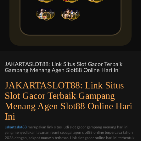
i
i
JAKARTASLOT88: Link Situs Slot Gacor Terbaik
Gampang Menang Agen Slot88 Online Hari Ini
JAKARTASLOT88: Link Situs
Slot Gacor Terbaik Gampang
Menang Agen Slot88 Online Hari
Ini
Jakartaslot88
merupakan link situs judi slot gacor gampang menang hari ini
yang menyediakan layanan resmi sebagai agen slot88 online terpercaya tahun
2026 dengan jackpot maxwin terbesar. Link slot gacor online hari ini terbentuk