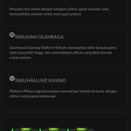
Penyedia slot online dengan beragam pilihan game menarik yang
memudahkan pemain untuk mencapai jackpot
TARUHAN OLAHRAGA
Sportsbook Gaming Platform Terbaik menawarkan lebih banyak game,
odds yang lebih tinggi, dan menyediakan pilihan yang lebih banyak
untuk pemain.
TARUHAN LIVE KASINO
Platform Pilihan bagi perusahaan-perusahaan terbaik di dunia, dengan
pilihan variasi game terbanyak