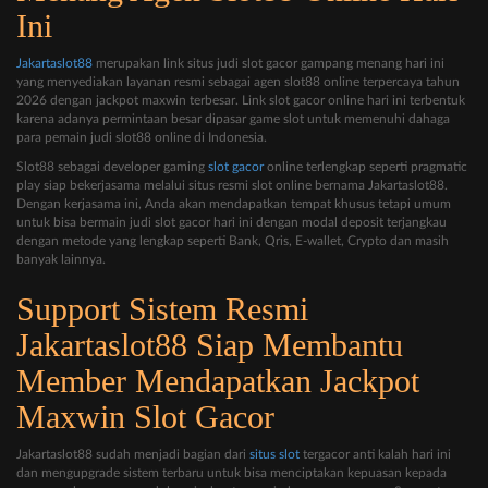
Ini
Jakartaslot88
merupakan link situs judi slot gacor gampang menang hari ini
yang menyediakan layanan resmi sebagai agen slot88 online terpercaya tahun
2026 dengan jackpot maxwin terbesar. Link slot gacor online hari ini terbentuk
karena adanya permintaan besar dipasar game slot untuk memenuhi dahaga
para pemain judi slot88 online di Indonesia.
Slot88 sebagai developer gaming
slot gacor
online terlengkap seperti pragmatic
play siap bekerjasama melalui situs resmi slot online bernama Jakartaslot88.
Dengan kerjasama ini, Anda akan mendapatkan tempat khusus tetapi umum
untuk bisa bermain judi slot gacor hari ini dengan modal deposit terjangkau
dengan metode yang lengkap seperti Bank, Qris, E-wallet, Crypto dan masih
banyak lainnya.
Support Sistem Resmi
Jakartaslot88 Siap Membantu
Member Mendapatkan Jackpot
Maxwin Slot Gacor
Jakartaslot88 sudah menjadi bagian dari
situs slot
tergacor anti kalah hari ini
dan mengupgrade sistem terbaru untuk bisa menciptakan kepuasan kepada