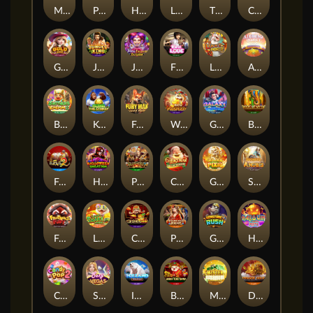
Muay Thai Fighter
Pharaoh Gates
Ho Yeah Monkey
Lucky Twin Sea
Tiger Warrior
Caishen Deluxe Maxways
Gold West
Jungle King
Jokers Treasure Exclusive
First Love
Lucky Horse
Alchemy Quest Jackpot
Brothers Kingdom 2
Kong The Striker
Fury Max Lucky Road
Wow Prosperity
Galaxy Guardian
Book of Myth
FaFaFa2
Halloween Vacation
Prosperity Gods
Christmas Tree of Wonders
Golden Pixiu
Secrets of Anubis
Fruit Ninja Fury
Lucky Snake Wheel
Cai Shen 888
Princess Wang
Gemstone Rush
Hallo Win Party
Candy Pop 2
Sexy Vegas
Iceland SA
Baby Cai Shen
Mister Cashmore
Dragon Gold