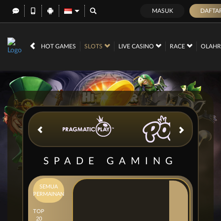
MASUK
DAFTA
IDR
12,685,544,
HOT GAMES
SLOTS
LIVE CASINO
RACE
OLAH
SPADE GAMING
SEMUA
PERMAINAN
TOP
20