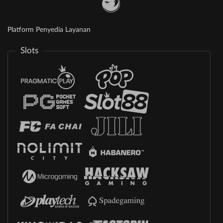
Platform Penyedia Layanan
Slots