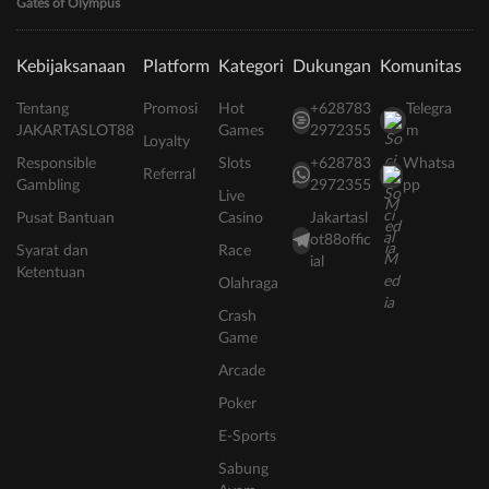
Gates of Olympus
Kebijaksanaan
Platform
Kategori
Dukungan
Komunitas
Tentang
Promosi
Hot
+628783
Telegra
JAKARTASLOT88
Games
2972355
m
Loyalty
Responsible
Slots
+628783
Whatsa
Referral
Gambling
2972355
pp
Live
Pusat Bantuan
Casino
Jakartasl
ot88offic
Syarat dan
Race
ial
Ketentuan
Olahraga
Crash
Game
Arcade
Poker
E-Sports
Sabung