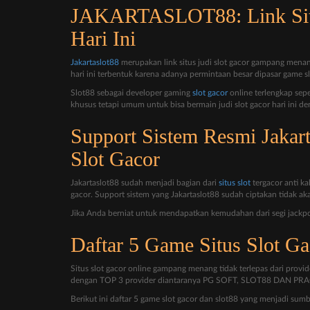
JAKARTASLOT88: Link Situ
Hari Ini
Jakartaslot88
merupakan link situs judi slot gacor gampang menang
hari ini terbentuk karena adanya permintaan besar dipasar game s
Slot88 sebagai developer gaming
slot gacor
online terlengkap sepe
khusus tetapi umum untuk bisa bermain judi slot gacor hari ini d
Support Sistem Resmi Jaka
Slot Gacor
Jakartaslot88 sudah menjadi bagian dari
situs slot
tergacor anti k
gacor. Support sistem yang Jakartaslot88 sudah ciptakan tidak
Jika Anda berniat untuk mendapatkan kemudahan dari segi jackpo
Daftar 5 Game Situs Slot G
Situs slot gacor online gampang menang tidak terlepas dari provi
dengan TOP 3 provider diantaranya PG SOFT, SLOT88 DAN PR
Berikut ini daftar 5 game slot gacor dan slot88 yang menjadi su