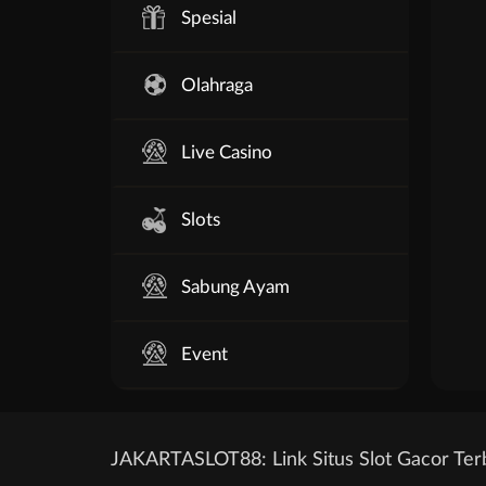
Spesial
Olahraga
Live Casino
Slots
Sabung Ayam
Event
JAKARTASLOT88: Link Situs Slot Gacor Ter