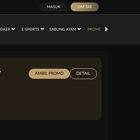
MASUK
DAFTAR
PROMOSI
POKER
E-SPORTS
SABUNG AYAM
S
AMBIL PROMO
DETAIL