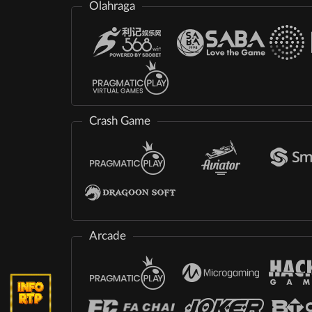
Olahraga
Crash Game
Arcade